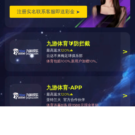
下一篇：铆焊工人
咨询电话：024-88200678
应聘电话：15040240533
地址：辽宁省沈阳市于洪区黄河大街128-26号
Copyright © 2012-2021OD平台公司 版权所有
备案号：
辽ICP备2022003359号
乐竞app官网登录入口
|
米兰体育官方网站
|
九游足球
|
中欧网页版
|
开
云球赛_开云球赛中国有限公司
|
世俱杯网页版
|
多宝手机注册
|
milan米
兰电子(中国)官方网站
|
9U平台
|
网站首页
产品展示
新闻中心
电话咨询