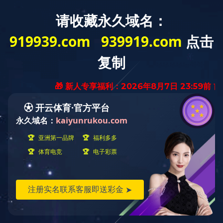
招纳贤士
文案策划
时间：2022-06-10 15:32:50
作者：admin
点击：
次
岗位职责：
1、组织参与重要项目的创意构思、文案及客户提案；
2、稿件思路清晰，能够完成稿件写作思路规划；
3、协助进行创意提案，保证工作的顺利推进；