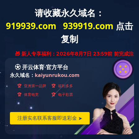
专利证书
质量管理体系认证证书
时间：2020-07-23 11:33:13
作者：admin
点击：
次